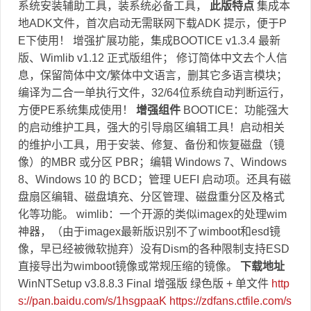
系统安装辅助工具，装系统必备工具，
此版特点
集成本
地ADK文件，首次启动无需联网下载ADK 提示，便于P
E下使用！ 增强扩展功能，集成BOOTICE v1.3.4 最新
版、Wimlib v1.12 正式版组件； 修订简体中文去个人信
息，保留简体中文/繁体中文语言，删其它多语言模块；
编译为二合一单执行文件，32/64位系统自动判断运行，
方便PE系统集成使用！
增强组件
BOOTICE：功能强大
的启动维护工具，强大的引导扇区编辑工具！启动相关
的维护小工具，用于安装、修复、备份和恢复磁盘（镜
像）的MBR 或分区 PBR；编辑 Windows 7、Windows
8、Windows 10 的 BCD；管理 UEFI 启动项。还具有磁
盘扇区编辑、磁盘填充、分区管理、磁盘重分区及格式
化等功能。 wimlib：一个开源的类似imagex的处理wim
神器，（由于imagex最新版识别不了wimboot和esd镜
像，早已经被微软抛弃）没有Dism的各种限制支持ESD
直接导出为wimboot镜像或常规压缩的镜像。
下载地址
WinNTSetup v3.8.8.3 Final 增强版 绿色版 + 单文件
http
s://pan.baidu.com/s/1hsgpaaK
https://zdfans.ctfile.com/s