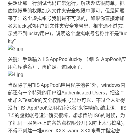
要想让那一行测试代码正常运行，解决办法很简单，把
虚拟帐号的权限加入文件夹安全权限中即可，但是问题
来了：这个虚拟帐号我们是不可见的，如果你直接添加
名为luckty的用户到文件夹安全帐号里，根本通不过(提
示找不到luckty用户)，说明这个虚拟帐号名称并不是"luc
kty"
关键：手动输入 IIS AppPool\luckty （即IIS AppPool\应
用程序池名），再确定，这回ok了.
当然除了用"IIS AppPool\应用程序池名"外，windows内
部还有一个特殊的用户组Authenticated Users，把这个
组加入TestDir的安全权限帐号里也可以，不过个人觉得
没有"IIS AppPool\应用程序池名"来得精确. 结束语： IIS
7.5的虚拟帐号设计确实很棒，想想传统IIS6的时候，为
了把同一服务器上的各站点权限分开(以防止木马捣乱)，
不得不创建一堆iuser_XXX,iwam_XXX帐号并指定密