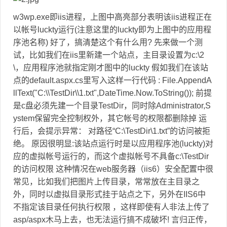
w3wp.exe即iis进程，上图中高亮部分表明该iis进程正在
以帐号luckty运行(注意这里的luckty即为上图中的应用程
序池名称) 好了，搞清楚这个有什么用? 先来做一个测
试，比如我们在iis里新建一个站点，主目录设置为c:\2
\，应用程序池就指定刚才图中的luckty 假如我们在该站
点的default.aspx.cs里写入这样一行代码 : File.AppendA
llText("C:\\TestDir\\1.txt",DateTime.Now.ToString()); 前提
是c盘必须先建一个目录TestDir，同时除Administrator,S
ystem保留完全控制权外，其它帐号的权限都删除掉 运
行后，会提示异常： 对路径“C:\TestDir\1.txt”的访问被拒
绝。 原因很明显:该站点运行时是以应用程序池(luckty)对
应的虚拟帐号运行的，而这个虚拟帐号不具备c:\TestDir
的访问权限 这种情况在web服务器（iis6）安全配置中很
常见，比如我们把图片上传目录，常常放在主目录之
外，同时以虚拟目录形式挂于站点之下，另外在IIS6中
不指定该目录任何执行权限 ，这样即使有人非法上传了
asp/aspx木马上去，也无法运行搞不成破坏! 言归正传，