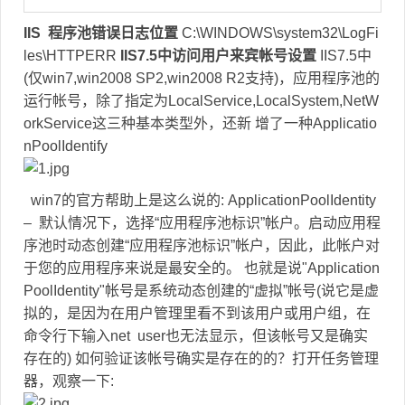
IIS 程序池错误日志位置
C:\WINDOWS\system32\LogFi
les\HTTPERR
IIS7.5中访问用户来宾帐号设置
IIS7.5中
(仅win7,win2008 SP2,win2008 R2支持)，应用程序池的
运行帐号，除了指定为LocalService,LocalSystem,NetW
orkService这三种基本类型外，还新 增了一种Applicatio
nPoolIdentify
win7的官方帮助上是这么说的: ApplicationPoolIdentity
– 默认情况下，选择“应用程序池标识”帐户。启动应用程
序池时动态创建“应用程序池标识”帐户，因此，此帐户对
于您的应用程序来说是最安全的。 也就是说"Application
PoolIdentity"帐号是系统动态创建的“虚拟”帐号(说它是虚
拟的，是因为在用户管理里看不到该用户或用户组，在
命令行下输入net user也无法显示，但该帐号又是确实
存在的) 如何验证该帐号确实是存在的的？打开任务管理
器，观察一下: