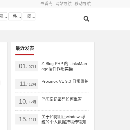
书香斋
网站导航
移动导航
网站收藏
移动网址
网站导航
最近发表
Z-Blog PHP 的 LinksMan
01
07月
/
age插件作用实操
Proxmox VE 9.0 日常维护
11
12月
/
PVE忘记密码如何重置
10
12月
/
关于如何阻止windows系
15
11月
/
统的个人数据跨境传输知
识分享