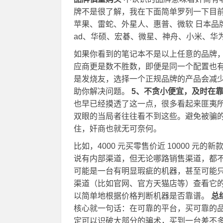
牌不是很了解，我在下面简单罗列一下目前
苹果、雷蛇、外星人、惠普、微软 日本品牌：
ad、华硕、宏碁、微星、神舟、小米、华
如果你看到的笔记本不是以上任意的品牌，
应商更是数不胜数，即便是同一个配置也
是发烧友，选择一个正规品牌的产品会减
助你解决问题。
5、不贪小便宜，及时在
也早已经摸透了这一点，很多看起来匪夷
双眼的当局者往往看不到这些。避免被骗
住，奸商也就无可奈何。
比如，4000 元买零售价近 10000 元的
说有内部渠道，但无论哪路销售渠道，都
可能是一台有明显瑕疵的机器，甚至可能只
渠道（比如官网、官方天猫店等）查看它
以简单地根据价格判断机器是否靠谱。
总
核心就一句话：在可靠的平台，买可靠的
定可以识破大部分的骗术，买到一台差不