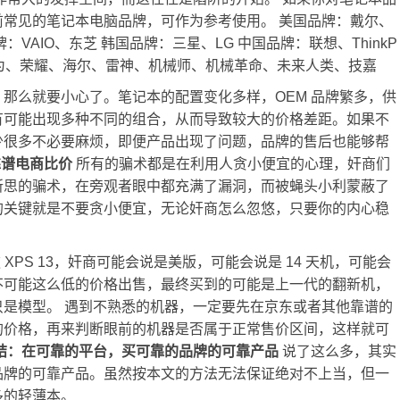
常见的笔记本电脑品牌，可作为参考使用。 美国品牌：戴尔、
VAIO、东芝 韩国品牌：三星、LG 中国品牌：联想、ThinkP
为、荣耀、海尔、雷神、机械师、机械革命、未来人类、技嘉
那么就要小心了。笔记本的配置变化多样，OEM 品牌繁多，供
有可能出现多种不同的组合，从而导致较大的价格差距。如果不
少很多不必要麻烦，即便产品出现了问题，品牌的售后也能够帮
靠谱电商比价
所有的骗术都是在利用人贪小便宜的心理，奸商们
所思的骗术，在旁观者眼中都充满了漏洞，而被蝇头小利蒙蔽了
的关键就是不要贪小便宜，无论奸商怎么忽悠，只要你的内心稳
新款 XPS 13，奸商可能会说是美版，可能会说是 14 天机，可能会
不可能这么低的价格出售，最终买到的可能是上一代的翻新机，
是模型。 遇到不熟悉的机器，一定要先在京东或者其他靠谱的
的价格，再来判断眼前的机器是否属于正常售价区间，这样就可
结：在可靠的平台，买可靠的品牌的可靠产品
说了这么多，其实
品牌的可靠产品。虽然按本文的方法无法保证绝对不上当，但一
多的轻薄本。