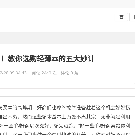
首页
了！教你选购轻薄本的五大妙计
2-28 09:34:43
阅读 2449 次
评论 0 条
友买本的高峰期，奸商们也摩拳擦掌准备趁着这个机会好好捞
层出不穷，然而这些骗术基本上万变不离其宗，无非就是利用
坏一些”的奸商以次充好，骗完就跑，“好一些”的奸商卖给你利
买单。今天我们来做一个简单快速的科普，让你面对奸商可以