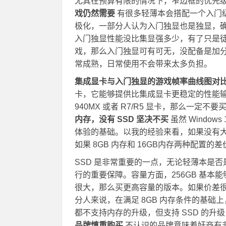
尤其在预算有限的情况下，窄边框的优先
戏仍然需要
有很多轻薄本会搭配一个入门级
极化，一部分人认为入门独显也是独显，
入门独显性能没比集显强多少，有了只是徒
戏，那么入门独显可有可无，没配备是加
常成熟，日常使用不会带来太多负担。
集成显卡与入门独显的游戏帧率曲线图对
卡，它能够提供比集成显卡更稳定的性能输
940MX 或者 R7/R5 显卡，那么一定
内存，没有 SSD 坚决不买
虽然 Windo
体验的基础。以我的经验来看，如果没有
如果 8GB 内存和 16GB内存两种配置的
SSD 是非常重要的一点，无论轻薄本是否
行的重要保障。容量方面，256GB 基
很大，那么买更高容量的版本。如果价差很
分人来说，在满足 8GB 内存条件的基
都不支持内存的升级，但支持 SSD 的
品牌慎重购买
不认识的品牌意味着奸商有