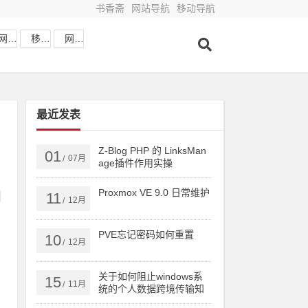
书香斋
网站导航
移动导航
网站收藏
移动网址
网站导航
最近发表
Z-Blog PHP 的 LinksMan
01
07月
/
age插件作用实操
Proxmox VE 9.0 日常维护
11
12月
/
PVE忘记密码如何重置
10
12月
/
关于如何阻止windows系
15
11月
/
统的个人数据跨境传输知
识分享