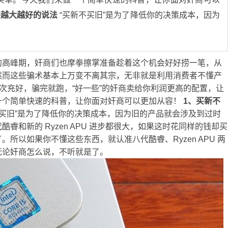
字越大越好的说法
“买新不买旧”是为了降低你的决策成本，因为
的高峰期，奸商们也摩拳擦掌准备趁着这个机会好好捞一笔，从
然而这些骗术基本上万变不离其宗，无非就是利用消费者不懂产
以次充好，骗完就跑，“好一些”的奸商卖给你利润更高的配置，让
一个简单快速的科普，让你面对奸商可以更加从容！
1、买新不
不买旧”是为了降低你的决策成本，因为旧的产品就会涉及到过时
睿和新的 Ryzen APU 进步都很大，如果这时花同样的钱却买
所以如果你不懂这些东西，就认准八代酷睿、Ryzen APU 两
无论奸商怎么说，不听就是了。