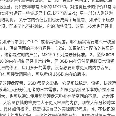
级不如硬件配置来的重要。
2、入门独显可有可无，但如果玩游
独显，比如去年非常火爆的 MX150。对这类显卡的评价非常两
确实能够运行一些集成显卡玩儿不了的游戏；另一部分人则认为
增功耗。 关于它的价值我们也分成两个角度看，如果你不玩游
分项，配备了也不必纠结，它的功耗很低，双显卡技术也已经非
比
如果偶尔会打个 LOL 或者其他网游，那么确实需要这么一块显
出，保证画面的基本流畅性。 当然，如果笔记本配备的独显是
不要买，这都是过时的产品，MX150 系列是最低标准。
3、至少 8GB
ws 10 的内存机制已经非常出色，但 8GB 内存仍然是保证日常流畅
大量的修图、应用多开的需求，没有必要追求更大的内存容量。
差价在可接受范围内，可以考虑 16GB 内存的版本。
是双硬盘配置，SSD 都是必需品，它是系统稳定、流畅、快速运
本能够满足大部分使用者的日常需求，如果更高容量版本的价差不是
大，也可以通过使用移动硬盘来弥补存储空间的不足。 对大部
础上，大容量存储的重要性大于更大容量的内存。现在大部分轻薄本
升级，具体如何权衡，还需根据自己的实际情况考虑。
4、不认识的
非常大的发挥空间，而这往往是陷阱的开始。 如果你对笔记本品