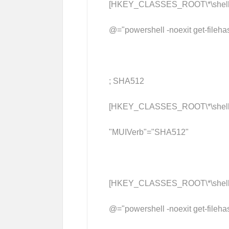
[HKEY_CLASSES_ROOT\*\shell\
@="powershell -noexit get-filehas
; SHA512
[HKEY_CLASSES_ROOT\*\shell\
"MUIVerb"="SHA512"
[HKEY_CLASSES_ROOT\*\shell\
@="powershell -noexit get-filehas