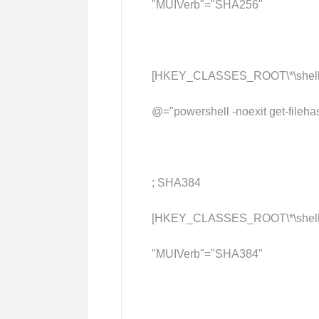
"MUIVerb"="SHA256"
[HKEY_CLASSES_ROOT\*\shell\
@="powershell -noexit get-filehas
; SHA384
[HKEY_CLASSES_ROOT\*\shell\
"MUIVerb"="SHA384"