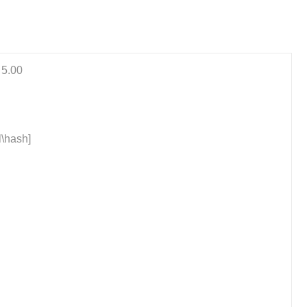
 5.00
\hash]