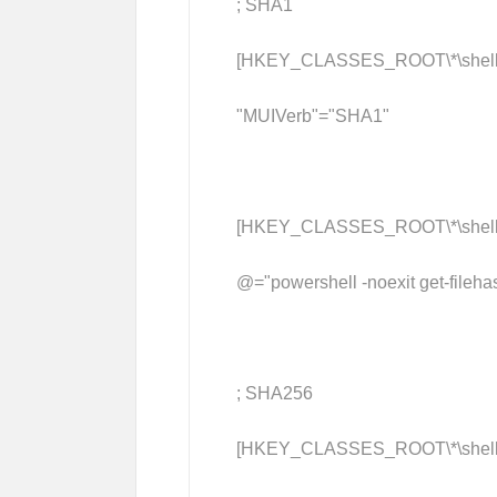
; SHA1
[HKEY_CLASSES_ROOT\*\shell\
"MUIVerb"="SHA1"
[HKEY_CLASSES_ROOT\*\shell\
@="powershell -noexit get-filehash
; SHA256
[HKEY_CLASSES_ROOT\*\shell\