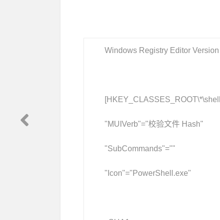
Windows Registry Editor Version
[HKEY_CLASSES_ROOT\*\shell
"MUIVerb"="校验文件 Hash"
"SubCommands"=""
"Icon"="PowerShell.exe"