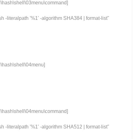
hash\shell\03menu\command]
h -literalpath '%1' -algorithm SHA384 | format-list"
hash\shell\04menu]
hash\shell\04menu\command]
h -literalpath '%1' -algorithm SHA512 | format-list"