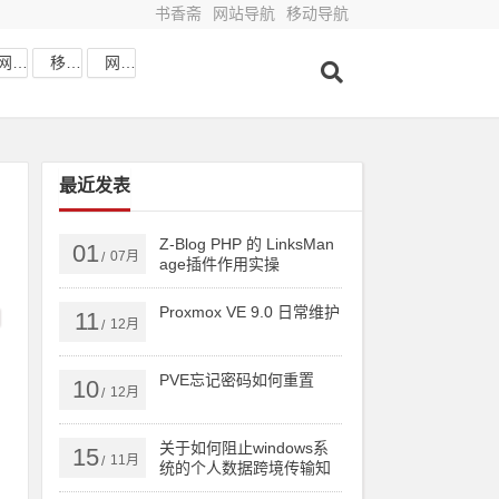
书香斋
网站导航
移动导航
网站收藏
移动网址
网站导航
最近发表
Z-Blog PHP 的 LinksMan
01
07月
/
age插件作用实操
Proxmox VE 9.0 日常维护
11
12月
/
PVE忘记密码如何重置
10
12月
/
关于如何阻止windows系
15
11月
/
统的个人数据跨境传输知
识分享