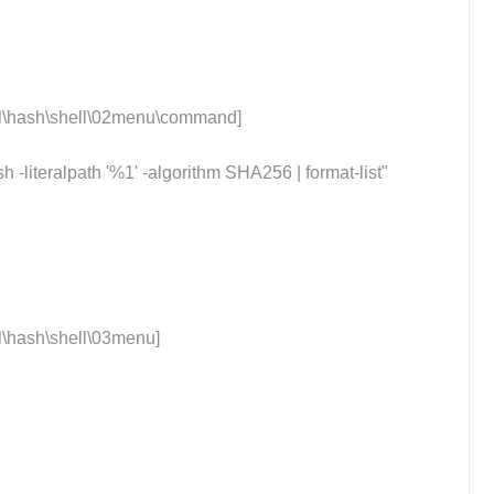
hash\shell\02menu\command]
h -literalpath '%1' -algorithm SHA256 | format-list"
hash\shell\03menu]