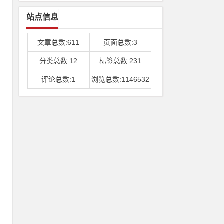
站点信息
文章总数:611
页面总数:3
右
分类总数:12
标签总数:231
P
评论总数:1
浏览总数:1146532
下
来