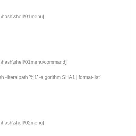
hash\shell\01menu]
hash\shell\01menu\command]
 -literalpath '%1' -algorithm SHA1 | format-list"
hash\shell\02menu]