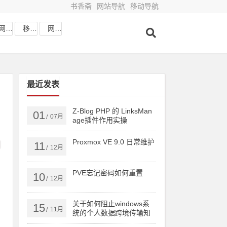
书香斋
网站导航
移动导航
网站收藏
移动网址
网站导航
最近发表
Z-Blog PHP 的 LinksMan
01
07月
/
age插件作用实操
Proxmox VE 9.0 日常维护
11
12月
/
PVE忘记密码如何重置
10
12月
/
关于如何阻止windows系
15
11月
/
统的个人数据跨境传输知
识分享