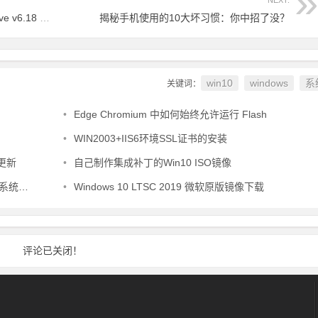
NEXT:
声音编辑，播放，录制和转换工具Goldwave v6.18 简体中文绿色汉化版 -
揭秘手机使用的10大坏习惯：你中招了没？
win10
windows
系
关键词：
•
Edge Chromium 中如何始终允许运行 Flash
？
•
WIN2003+IIS6环境SSL证书的安装
更新
•
自己制作集成补丁的Win10 ISO镜像
 镜像下载
•
Windows 10 LTSC 2019 微软原版镜像下载
评论已关闭！