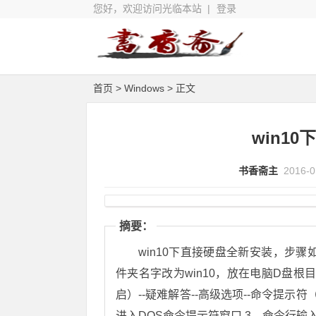
您好，欢迎访问光临本站 |
登录
首页
>
Windows
> 正文
win1
书香斋主
2016-0
摘要：
win10下直接硬盘全新安装，步骤如下： 1、先把下载好的win10 IOS用winRA
件夹名字改为win10，放在电脑D盘根目录 2、开始--设置--更新和安全--恢复--高级启动（点
启）--疑难解答--高级选项--命令提
进入DOS命令提示符窗口 3、命令行输入d:回车，再输入cd win10回车，接着输入cd sources回车，最