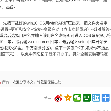
4、选安装语言、高级-
、先把下载好的win10 IOS用winRAR解压出来，把文件夹名字
-设置--更新和安全--恢复--高级启动（点击立即重启）--疑难解答-
--重启后选择用户名并输入该用户名密码即可进入DOS命令提示符
10回车，接着输入cd sources回车，最后输入setup回车开始安
意是格式化C盘，千万别删分区)，点下一步就OK了 如果你不熟悉
机照下来），以免中间忘记了就不好办了。另外全新安装要输密
主
所有，欢迎分享本文，转载请保留出处！
分享：