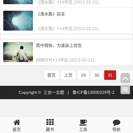
《滴水集》
•
14年前 (2013-02-21)
《滴水集》前言
《滴水集》
•
14年前 (2013-02-21)
雨中惆怅，为谁染上忧伤
网络时代
•
14年前 (2013-02-21)
首页
上页
29
30
31
尾页
Copyright © 三合一主题 |
鲁ICP备13000329号-2
首页
藏书
工具
导航