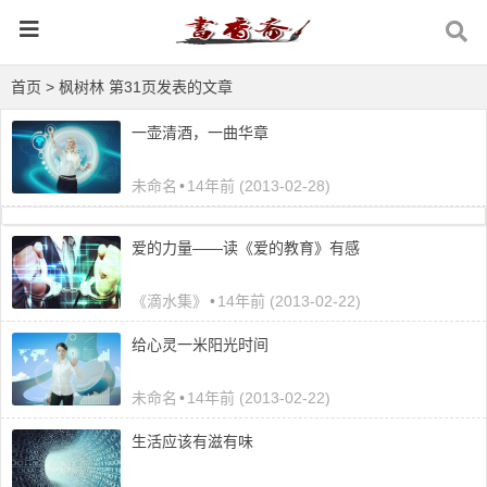
首页
> 枫树林 第31页发表的文章
一壶清酒，一曲华章
未命名
•
14年前 (2013-02-28)
爱的力量——读《爱的教育》有感
《滴水集》
•
14年前 (2013-02-22)
给心灵一米阳光时间
未命名
•
14年前 (2013-02-22)
生活应该有滋有味