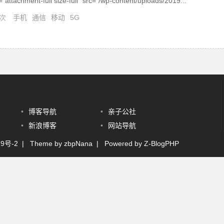
"attachment-full size-full" src="/wp-content/uploads/2019...
 次
手机
通信
移动
5G
•
博客导航
•
亲子公社
•
新浪博客
•
网站导航
29号-2
| Theme by zbpNana | Powered by Z-BlogPHP