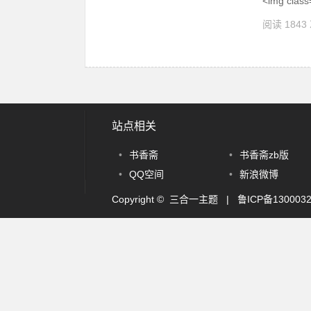
˂img class=
阅读 1843
站点相关
•
书香斋
•
书香斋zb版
•
QQ空间
•
新浪微博
Copyright © 三合一主题 |
鲁ICP备130003