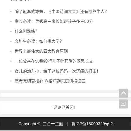
•
除了冠军武亦姝，《中国诗词大会》还有哪些牛人？
•
家长必读：优秀高三家长能帮孩子多考50分
•
什么叫熟练？
•
文科生必读：如何挑大学？
•
世界上最伟大的四大教育原则
•
一位父亲在90后投行儿子猝死后的深思长文
•
女儿的幼升小，给了这位妈妈一次沉痛的打击！
•
高考完切莫松心 六招巧避志愿填报误区
评论已关闭！
Copyright © 三合一主题 |
鲁ICP备13000329号-2