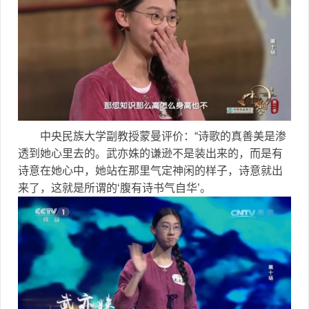
中央民族大学副教授蒙曼评价：“诗歌的真善美是渗
透到她心里去的。武亦姝的谦逊不是装出来的，而是有
诗意在她心中，她站在那里气定神闲的样子，诗意就出
来了，这就是所谓的‘腹有诗书气自华’。