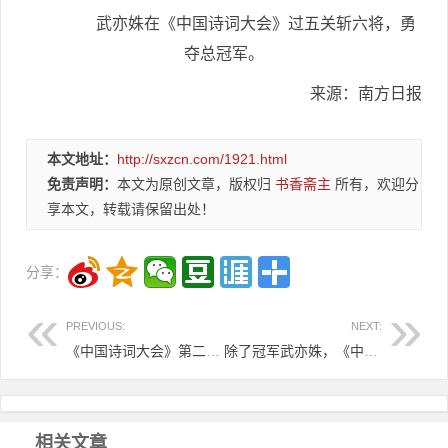
武亦姝在《中国诗词大会》过五关斩六将，勇
夺总冠军。
来源：南方日报
本文地址：
http://sxzcn.com/1921.html
免责声明：
本文为原创文章，版权归
书香斋主
所有，欢迎分
享本文，转载请保留出处！
分享：
PREVIOUS:
NEXT:
《中国诗词大会》第二季收官 00后才女武亦姝夺冠
除了冠军武亦姝，《中国诗词大会》还有哪些牛人？
相关文章