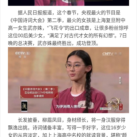
据人民日报报道，这个春节，央视最火的节目是
《中国诗词大会》第二季，最火的女孩是上海复旦附中
高一女生武亦姝，“飞花令”的出口成章，让很多粉丝惊呼
这位00后美少女，“满足了对古代才女的所有幻想”。7日
晚的总决赛，武亦姝最终胜出，成功登顶。
长发披垂，柳眉凤目，身材颀长，将一身汉服穿得
飘逸出挑，诗词储备丰富，写得一手好字，这位16岁少
女的从容淡定，加上上海高中名校的就读背景，堪称“颜