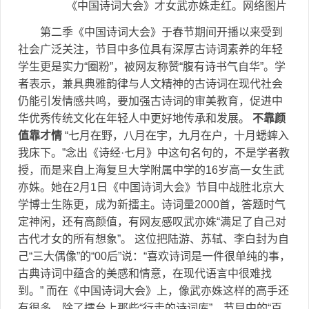
《中国诗词大会》才女武亦姝走红。网络图片
第二季《中国诗词大会》于春节期间开播以来受到
社会广泛关注，节目中多位具有深厚古诗词素养的年轻
学生更是实力“圈粉”，被网友称赞“腹有诗书气自华”。学
者表示，兼具典雅韵律与人文精神的古诗词在现代社会
仍能引发情感共鸣，要加强古诗词的审美教育，促进中
华优秀传统文化在年轻人中更好地传承和发展。
不靠颜
值靠才情
“七月在野，八月在宇，九月在户，十月蟋蟀入
我床下。”念出《诗经·七月》中这句名句的，不是学者教
授，而是来自上海复旦大学附属中学的16岁高一女生武
亦姝。她在2月1日《中国诗词大会》节目中战胜北京大
学博士生陈更，成为新擂主。诗词量2000首，答题时气
定神闲，还有高颜值，有网友感叹武亦姝“满足了自己对
古代才女的所有想象”。 这位把陆游、苏轼、李白封为自
己“三大偶像”的“00后”说：“喜欢诗词是一件很单纯的事，
古典诗词中蕴含的美感和情意，在现代语言中很难找
到。” 而在《中国诗词大会》上，像武亦姝这样的高手还
有很多。除了擂台上那些“行走的诗词库”，节目中的“百