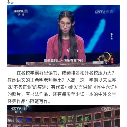
机。
在名校学霸群里读书，成绩排名和升名校压力大？
教她语文的王希明老师翻出升入高一这一学期以来武亦
姝“不务正业”的痕迹：有代表小组发言讲解《浮生六记》
的照片，有书法作品，还有每周至少读一本的中外文学
经典作品与随笔写作。