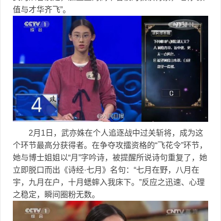
值与才华齐飞”。
2月1日，武亦姝在个人追逐战中过关斩将，成为这
个环节最高分获得者。在争夺攻擂资格的“飞花令”环节，
她与博士姐姐以“月”字吟诗，被提醒所说诗句重复了，她
立即脱口而出《诗经·七月》名句：“七月在野，八月在
宇，九月在户，十月蟋蟀入我床下。”反应之迅速、心理
之稳定，瞬间圈粉无数。