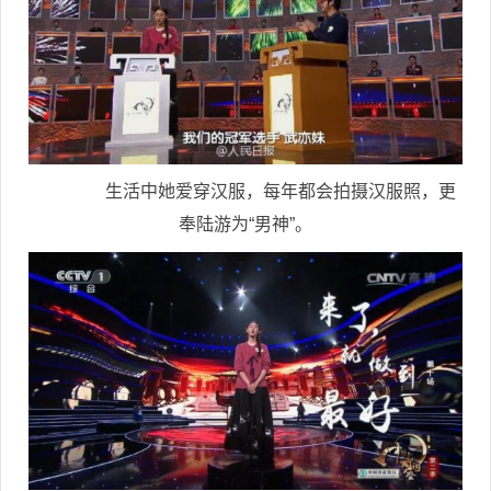
生活中她爱穿汉服，每年都会拍摄汉服照，更
奉陆游为“男神”。