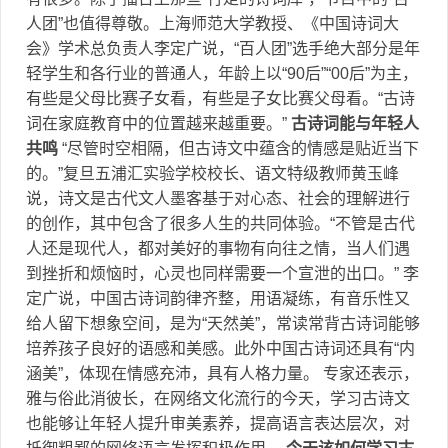
人团”也值得尊敬。上海师范大学教授、《中国诗词大
会》学术总负责人李定广说，“百人团”选手绝大部分是年
轻学生和各行业的普通人，年龄上以“90后”“00后”为主，
有些是父母比赛子女看，有些是子女比赛父母看。“古诗
词在家庭教育中的位置越来越重要。”
古诗词能与年轻人
共鸣
“尽管时空相隔，但古诗文中蕴含的情感是贴近当下
的。”复旦五浦汇实验学校校长、语文特级教师黄玉峰
说，诗文是古代文人墨客基于对心态、社会的理解进行
的创作，其中包含了很多人生的共同体验。“不管是古代
人还是现代人，都对美好的事物有向往之情，当人们遇
到挫折和烦恼时，心灵也同样需要一个宣泄的出口。” 李
定广说，中国古诗词韵律齐整，用语凝练，有音乐性又
给人留下想象空间，是为“天然美”，常读常背古诗词能够
培养孩子良好的语感和美感。此外中国古诗词还具有“内
涵美”，体现在情感充沛，具有人格力量。 专家还表示，
雅与俗此消彼长，在网络文化流行的今天，学习古诗文
也能够让年轻人提升审美素养，提高语言表达层次，对