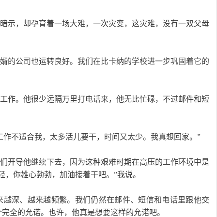
给出任何暗示，却孕育着一场大难，一次灾变，这灾难，没有一双父母
顺利，女婿的公司也运转良好。我们在比卡纳的学校进一步巩固着它的
地适应了工作。他很少远隔万里打电话来，他无比忙碌，不过邮件和短
：“这工作不适合我，太多活儿要干，时间又太少。我真想回家。”
反应，我们开导他继续下去，因为这种艰难时期在高压的工作环境中是
轻，你雄心勃勃，加油接着干吧。”我说。
适感越来越深、越来越频繁。我们仍然在邮件、短信和电话里跟他交
个完全的允诺。也许，他真是想要这样的允诺吧。