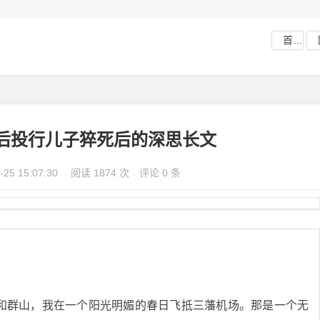
首页
0后投行儿子猝死后的深思长文
-25 15:07:30
阅读 1874 次
评论 0 条
群山，我在一个阳光明媚的春日飞抵三藩机场。那是一个无