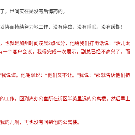
有答案了，世间实在是没有后悔药的。
为了达成妥协而持续努力地工作，没有停歇，没有睡眠，没有缓期！
，也就是加州时间凌晨
点
分，他给我们打电话说：“活儿太
2
40
有一个客户会议，我得完成一次展示，副总已经不高兴了，而
家来。”我说道。他嘲讽说：“他们又不让。”我说：“那就告诉他们把
内完成他的工作，回到离办公室所在街区半英里远的公寓楼，然后早上
出现，我的儿啊，再也没有回到他的公寓楼。