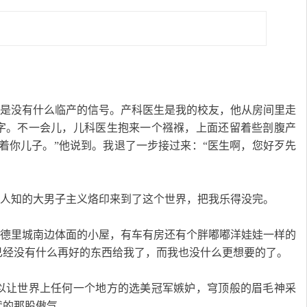
钟头，还是没有什么临产的信号。产科医生是我的校友，他从房间里走
字。不一会儿，儿科医生抱来一个襁褓，上面还留着些剖腹产
着你儿子。”他说到。我退了一步接过来：“医生啊，您好歹先
格中不为人知的大男子主义烙印来到了这个世界，把我乐得没完。
的职位，德里城南边体面的小屋，有车有房还有个胖嘟嘟洋娃娃一样的
已经没有什么再好的东西给我了，而我也没什么更想要的了。
以让世界上任何一个地方的选美冠军嫉妒，穹顶般的眉毛神采
爹的那股傲气。