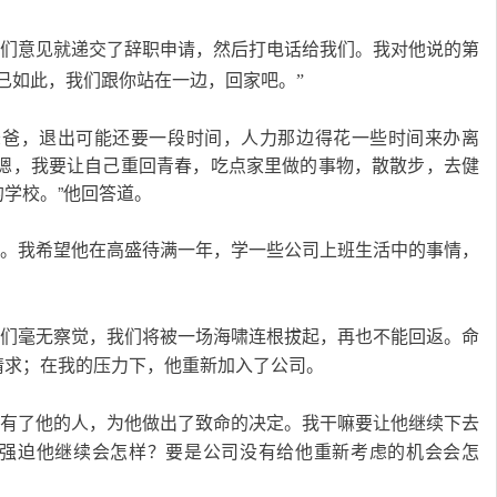
们意见就递交了辞职申请，然后打电话给我们。我对他说的第
已如此，我们跟你站在一边，回家吧。”
过：“爸爸，退出可能还要一段时间，人力那边得花一些时间来办离
”“嗯，我要让自己重回青春，吃点家里做的事物，散散步，去健
学校。”他回答道。
候做的事。我希望他在高盛待满一年，学一些公司上班生活中的事情，
记号。我们毫无察觉，我们将被一场海啸连根拔起，再也不能回返。命
请求；在我的压力下，他重新加入了公司。
了他，拥有了他的人，为他做出了致命的决定。我干嘛要让他继续下去
强迫他继续会怎样？要是公司没有给他重新考虑的机会会怎