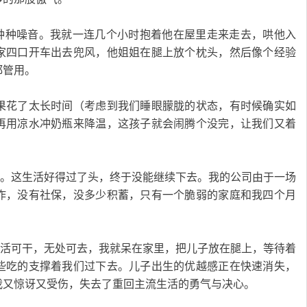
美妙的种种噪音。我就一连几个小时抱着他在屋里走来走去，哄他入
家四口开车出去兜风，他姐姐在腿上放个枕头，然后像个经验
都管用。
果花了太长时间（考虑到我们睡眼朦胧的状态，有时候确实如
再用凉水冲奶瓶来降温，这孩子就会闹腾个没完，让我们又着
整四个月。这生活好得过了头，终于没能继续下去。我的公司由于一场
作，没有社保，没多少积蓄，只有一个脆弱的家庭和我四个月
时光。没活可干，无处可去，我就呆在家里，把儿子放在腿上，等待着
些吃的支撑着我们过下去。儿子出生的优越感正在快速消失，
我又惊讶又受伤，失去了重回主流生活的勇气与决心。