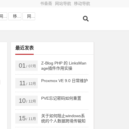
书香斋
网站导航
移动导航
网站收藏
移动网址
网站导航
最近发表
Z-Blog PHP 的 LinksMan
01
07月
/
age插件作用实操
Proxmox VE 9.0 日常维护
11
12月
/
PVE忘记密码如何重置
10
12月
/
关于如何阻止windows系
15
11月
/
统的个人数据跨境传输知
识分享