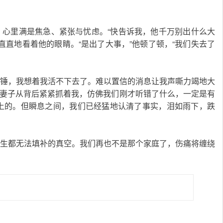
班大厅，心里满是焦急、紧张与忧虑。“快告诉我，他千万别出什么大
直直地看着他的眼睛。“是出了大事，”他顿了顿，“我们失去了
了一记重锤，我想着我活不下去了。难以置信的消息让我声嘶力竭地大
的妻子从背后紧紧抓着我，仿佛我们刚才听错了什么，一定是有
上的。但瞬息之间，我们已经猛地认清了事实，泪如雨下，跌
了一片此生都无法填补的真空。我们再也不是那个家庭了，伤痛将缠绕