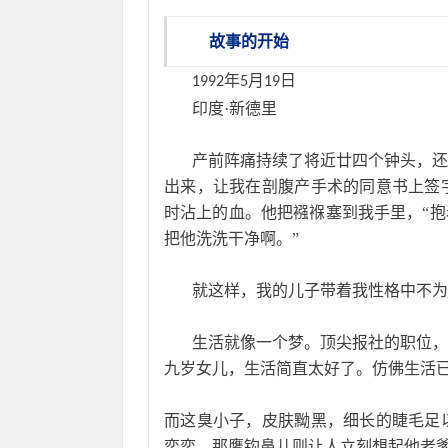
故事的开始
年
月
日
       1992
5
19
       印度·新德里
       产前阵痛持续了将近廿四个
出来，让我在剖腹产手术的同意书上签
时沾上的血。他把襁褓塞到我手里，“抱
把他洗洗干净啊。”
       就这样，我的儿子带着我性
       生活就像一个梦。顶尖报社
九岁女儿，生活简直太好了。仿佛生活
而这臭小子，皮肤黝黑，细长的睫毛足
奕奕，那鹰钩鼻儿则让人立刻想起他老