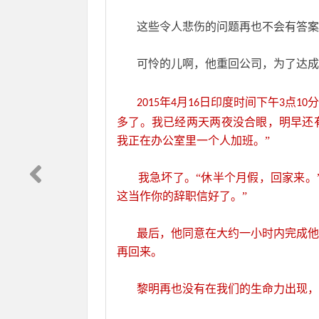
       这些令人悲伤的问题再也不会
       可怜的儿啊，他重回公司，
年
月
日印度时间下午
点
分
       2015
4
16
3
10
多了。我已经两天两夜没合眼，明早还
我正在办公室里一个人加班。”
       我急坏了。“休半个月假，回
这当作你的辞职信好了。”
       最后，他同意在大约一小时
再回来。
       黎明再也没有在我们的生命力