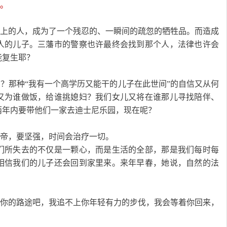
命。
来自我身上的人，成为了一个残忍的、一瞬间的疏忽的牺牲品。而造成
人的儿子。三藩市的警察也许最终会找到那个人，法律也许会
能复生耶？
、健身？那种“我有一个高学历又能干的儿子在此世间”的自信又从何
又为谁做饭，给谁挑媳妇？我们女儿又将在谁那儿寻找陪伴、
两年内要带他们一家去迪士尼乐园，现在呢？
相信上帝，要坚强，时间会治疗一切。
们所失去的不仅是一颗心，而是生活的全部，那是我们每时每
相信我们的儿子还会回到家里来。来年早春，她说，自然的法
边时继续你的路途吧，我追不上你年轻有力的步伐，我会等着你回来，