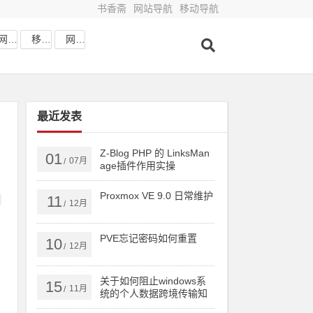
书香斋
网站导航
移动导航
网站收藏
移动网址
网站导航
最近发表
Z-Blog PHP 的 LinksMan
01
07月
/
age插件作用实操
Proxmox VE 9.0 日常维护
11
12月
/
PVE忘记密码如何重置
10
12月
/
关于如何阻止windows系
15
11月
/
统的个人数据跨境传输知
识分享