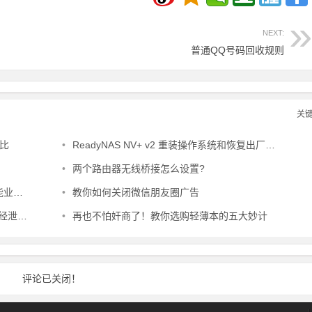
NEXT:
普通QQ号码回收规则
关
对比
•
ReadyNAS NV+ v2 重装操作系统和恢复出厂设置
•
两个路由器无线桥接怎么设置?
法教程
•
教你如何关闭微信朋友圈广告
了？！
•
再也不怕奸商了！教你选购轻薄本的五大妙计
评论已关闭！