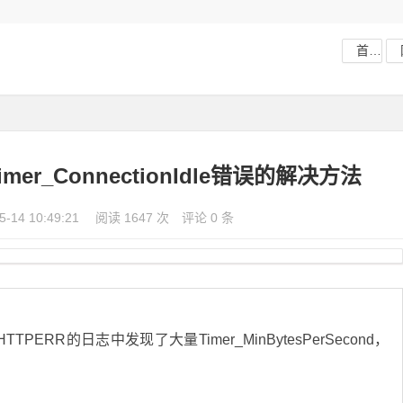
首页
imer_ConnectionIdle错误的解决方法
5-14 10:49:21
阅读 1647 次
评论 0 条
esHTTPERR的日志中发现了大量Timer_MinBytesPerSecond，