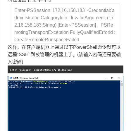
Enter-PSSession '172.16.158.183' -Credential:'a
dministrator' CategoryInfo : InvalidArgument: (17
2.16.158.183:String) [Enter-PSSession]，PSRe
motingTransportException FullyQualifiedErrorId :
CreateRemoteRunspaceFailed
这样，在客户端机器上通过以下PowerShell命令就可以
远程"SSH"到被管理的机器上了。(该输入密码还是要输
入密码)