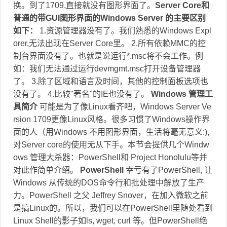
换。到了1709,直接就没有图形界面了。
Server Core和
普通的带GUI图形界面的Windows Server 的主要区别
如下：
1.资源管理器没有了。我们熟悉的Windows Expl
orer,无法出现在Server Core里。 2.所有依赖MMC的控
制台界面没有了。也就是说运行*.msc将不会工作。例
如：我们无法通过运行devmgmt.msc打开设备管理器
了。 3.除了区域和语言及时间，其他的控制面板选项也
没有了。 4.比较"著名"的IE也没有了。
Windows 管理工
具简介
可能是为了像Linux看齐吧，Windows Server Ve
rsion 1709更像Linux风格。很多习惯了Windows操作界
面的人（用Windows 不用图形界面，生活将毫无意义:),
对Server core的使用无从下手。本节会提供几个Windw
ows 管理大杀器：PowerShell和 Project Honolulu等并
对此作简单介绍。
PowerShell
幸亏有了PowerShell, 让
Windows 从传统的DOS命令行和批处理中解放了生产
力。PowerShell 之父 Jeffrey Snover，在加入微软之前
是搞Linux的。所以，我们可以在PowerShell里随处看到
Linux Shell的影子如ls, wget, curl 等。但PowerShell绝